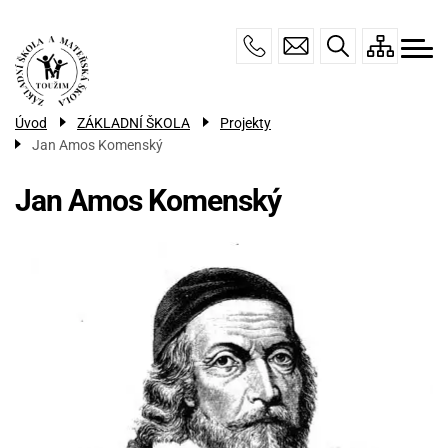
Menu
Přejít
ZÁKLADNÍ ŠKOLA
navigace
k
hlavnímu
TŘÍDA ZŠS
obsahu
ŠKOLNÍ DRUŽINA
Úvod
ZÁKLADNÍ ŠKOLA
Projekty
MŠ DOMEČEK
Jan Amos Komenský
ÚŘEDNÍ DESKA
Jan Amos Komenský
KONTAKTY