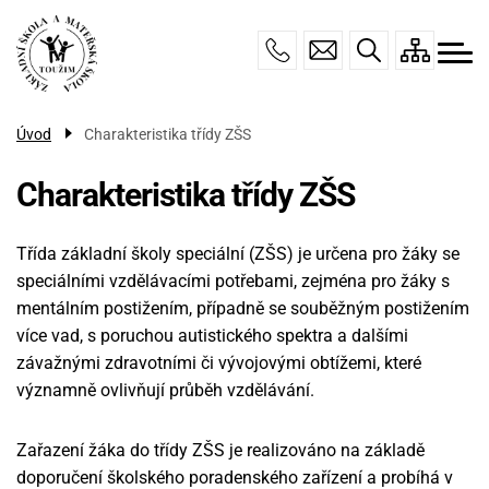
Menu
Přejít
ZÁKLADNÍ ŠKOLA
navigace
k
hlavnímu
TŘÍDA ZŠS
obsahu
ŠKOLNÍ DRUŽINA
Úvod
Charakteristika třídy ZŠS
MŠ DOMEČEK
Charakteristika třídy ZŠS
ÚŘEDNÍ DESKA
KONTAKTY
Třída základní školy speciální (ZŠS) je určena pro žáky se
speciálními vzdělávacími potřebami, zejména pro žáky s
mentálním postižením, případně se souběžným postižením
více vad, s poruchou autistického spektra a dalšími
závažnými zdravotními či vývojovými obtížemi, které
významně ovlivňují průběh vzdělávání.
Zařazení žáka do třídy ZŠS je realizováno na základě
doporučení školského poradenského zařízení a probíhá v