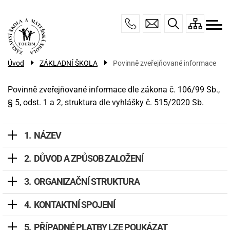
Menu
Přejít
ZÁKLADNÍ ŠKOLA
navigace
k
hlavnímu
TŘÍDA ZŠS
obsahu
ŠKOLNÍ DRUŽINA
Úvod
ZÁKLADNÍ ŠKOLA
Povinně zveřejňované informace
MŠ DOMEČEK
Povinně zveřejňované informace dle zákona č. 106/99 Sb.,
ÚŘEDNÍ DESKA
§ 5, odst. 1 a 2, struktura dle vyhlášky č. 515/2020 Sb.
KONTAKTY
NÁZEV
DŮVOD A ZPŮSOB ZALOŽENÍ
ORGANIZAČNÍ STRUKTURA
KONTAKTNÍ SPOJENÍ
PŘÍPADNÉ PLATBY LZE POUKÁZAT