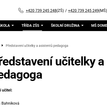
+420 739 245 248
(ZŠ)
+420 739 245 249
(MŠ
ŠKOLA
TŘÍDA ZŠS
ŠKOLNÍ DRUŽINA
MŠ DOM
ce
Představení učitelky a asistentů pedagoga
ředstavení učitelky a
edagoga
í učitel:
a Bahníková