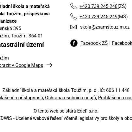
ladní škola a mateřská
+420 739 245 248
(ZŠ)
la Toužim, příspěvková
+420 739 245 249
(MŠ)
ganizace
skola@zsamstouzim.cz
zeňská 395
užim, Toužim
, 364 01
Facebook ZŠ
Faceboo
tastrální území
užim
razit v Google Maps
Základní škola a mateřská škola Toužim, p. o., IČ: 606 11 448
lášení o přístupnosti
Ochrana osobních údajů
Prohlášení o co
O tento web se stará
Edefi s.r.o.
EDWIS -
Ucelené webové řešení včetně legislativy pro školy a ob