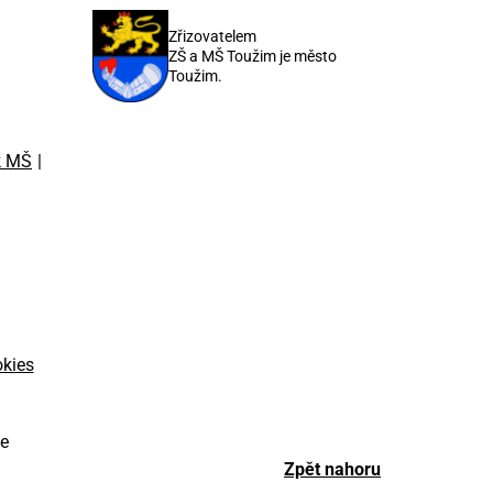
Zřizovatelem
ZŠ a MŠ Toužim je město
Toužim.
k MŠ
okies
ce
Zpět nahoru