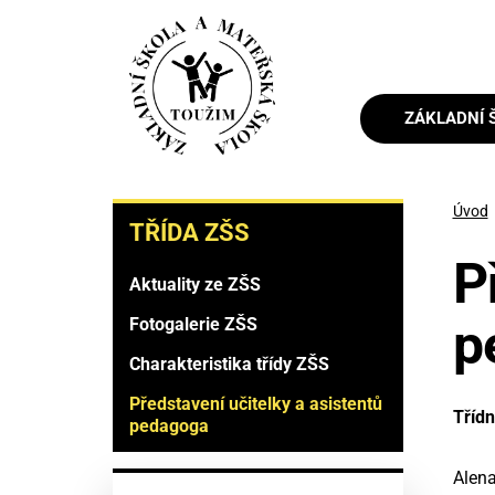
Přejít
k
hlavnímu
obsahu
Menu
ZÁKLADNÍ 
naviga
TŘÍDA
Úvod
TŘÍDA ZŠS
ZŠS
P
Aktuality ze ZŠS
p
Fotogalerie ZŠS
Charakteristika třídy ZŠS
Představení učitelky a asistentů
Třídn
pedagoga
Alen