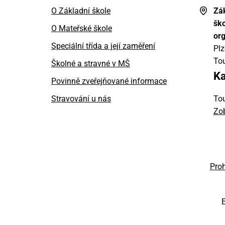
O Základní škole
Zák
ško
O Mateřské škole
or
Speciální třída a její zaměření
Pl
To
Školné a stravné v MŠ
Ka
Povinně zveřejňované informace
Stravování u nás
To
Zob
Proh