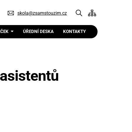
)
skola@zsamstouzim.cz
EČEK
ÚŘEDNÍ DESKA
KONTAKTY
 asistentů